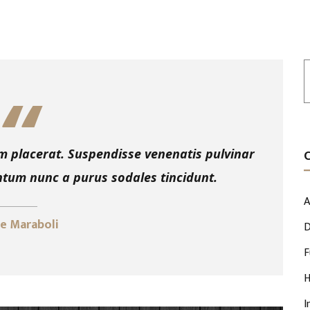
um placerat. Suspendisse venenatis pulvinar
ntum nunc a purus sodales tincidunt.
A
e Maraboli
D
F
H
I