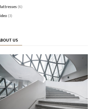
attresses
(6)
ideo
(3)
ABOUT US