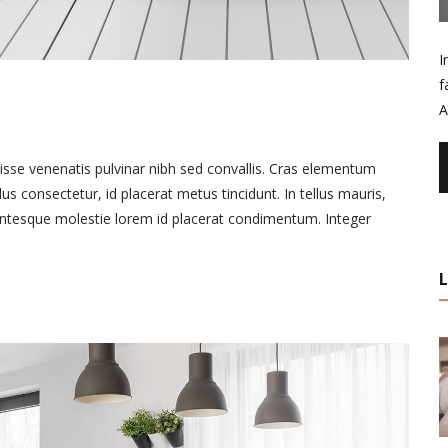
I
f
A
disse venenatis pulvinar nibh sed convallis. Cras elementum
lus consectetur, id placerat metus tincidunt. In tellus mauris,
llentesque molestie lorem id placerat condimentum. Integer