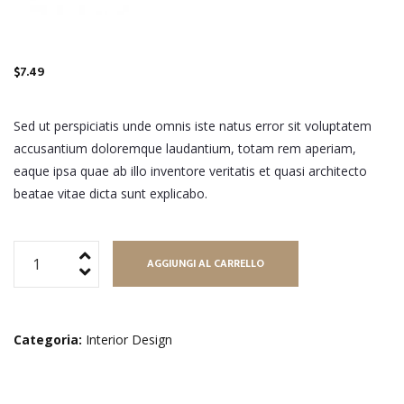
$
7.49
Sed ut perspiciatis unde omnis iste natus error sit voluptatem
accusantium doloremque laudantium, totam rem aperiam,
eaque ipsa quae ab illo inventore veritatis et quasi architecto
beatae vitae dicta sunt explicabo.
Soft
AGGIUNGI AL CARRELLO
Textile
Cheir
quantità
Categoria:
Interior Design