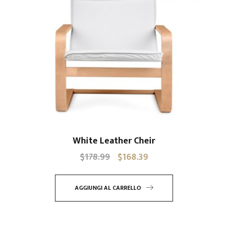
White Leather Cheir
$
178.99
$
168.39
Il
Il
prezzo
prezzo
originale
attuale
AGGIUNGI AL CARRELLO
era:
è:
$178.99.
$168.39.