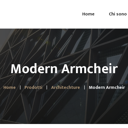
Home
Chi sono
Modern Armcheir
Home
Prodotti
Architechture
Modern Armcheir