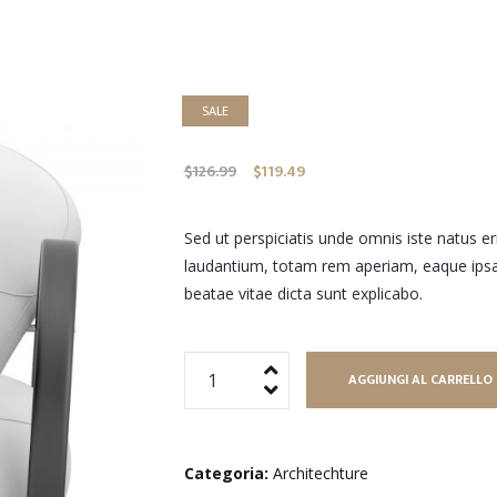
SALE
Il
Il
$
126.99
$
119.49
prezzo
prezzo
originale
attuale
Sed ut perspiciatis unde omnis iste natus 
era:
è:
laudantium, totam rem aperiam, eaque ipsa q
$126.99.
$119.49.
beatae vitae dicta sunt explicabo.
Modern
AGGIUNGI AL CARRELLO
Armcheir
quantità
Categoria:
Architechture